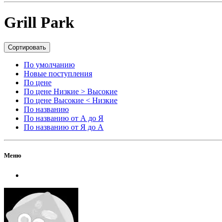
Grill Park
Сортировать
По умолчанию
Новые поступления
По цене
По цене Низкие > Высокие
По цене Высокие < Низкие
По названию
По названию от А до Я
По названию от Я до А
Меню