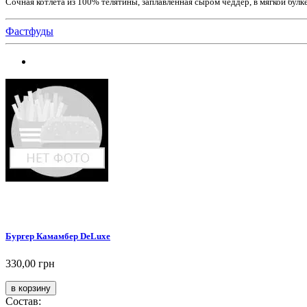
Сочная котлета из 100% телятины, заплавленная сыром чеддер, в мягкой булке
Фастфуды
Бургер Камамбер DeLuxe
330,00 грн
Состав: