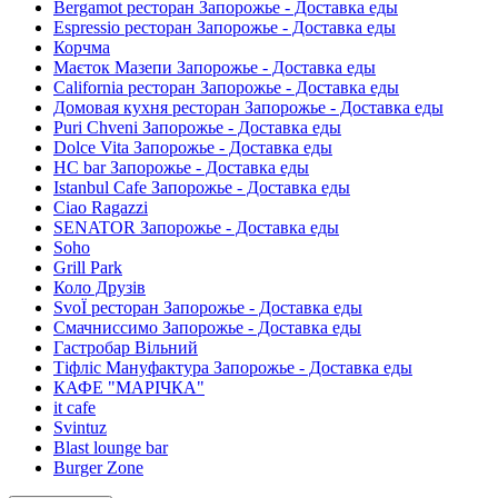
Bergamot ресторан Запорожье - Доставка еды
Espressio ресторан Запорожье - Доставка еды
Корчма
Маєток Мазепи Запорожье - Доставка еды
California ресторан Запорожье - Доставка еды
Домовая кухня ресторан Запорожье - Доставка еды
Puri Chveni Запорожье - Доставка еды
Dolce Vita Запорожье - Доставка еды
HC bar Запорожье - Доставка еды
Istanbul Cafe Запорожье - Доставка еды
Ciao Ragazzi
SENATOR Запорожье - Доставка еды
Soho
Grill Park
Коло Друзів
SvoЇ ресторан Запорожье - Доставка еды
Смачниссимо Запорожье - Доставка еды
Гастробар Вільний
Тіфліс Мануфактура Запорожье - Доставка еды
КАФЕ "МАРІЧКА"
it cafe
Svintuz
Blast lounge bar
Burger Zone