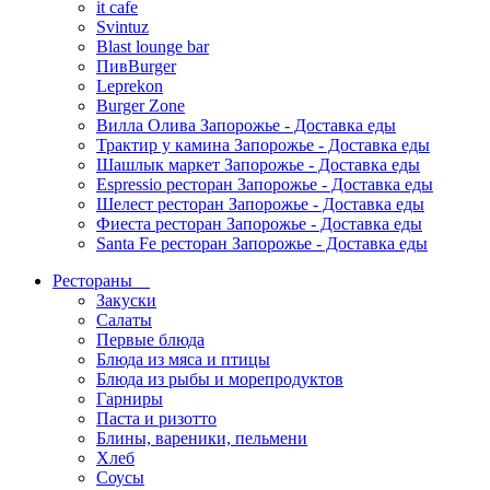
it cafe
Svintuz
Blast lounge bar
ПивBurger
Leprekon
Burger Zone
Вилла Олива Запорожье - Доставка еды
Трактир у камина Запорожье - Доставка еды
Шашлык маркет Запорожье - Доставка еды
Espressio ресторан Запорожье - Доставка еды
Шелест ресторан Запорожье - Доставка еды
Фиеста ресторан Запорожье - Доставка еды
Santa Fe ресторан Запорожье - Доставка еды
Рестораны
Закуски
Салаты
Первые блюда
Блюда из мяса и птицы
Блюда из рыбы и морепродуктов
Гарниры
Паста и ризотто
Блины, вареники, пельмени
Хлеб
Соусы