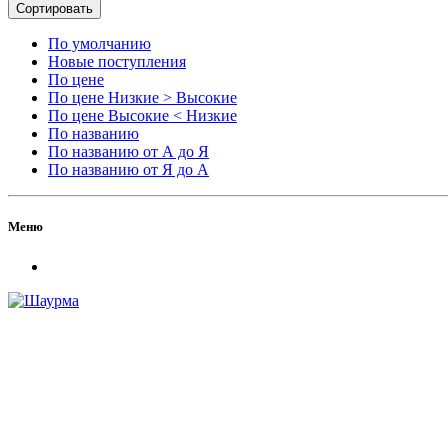
Сортировать
По умолчанию
Новые поступления
По цене
По цене Низкие > Высокие
По цене Высокие < Низкие
По названию
По названию от А до Я
По названию от Я до А
Меню