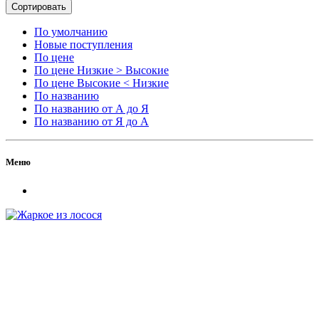
Сортировать
По умолчанию
Новые поступления
По цене
По цене Низкие > Высокие
По цене Высокие < Низкие
По названию
По названию от А до Я
По названию от Я до А
Меню