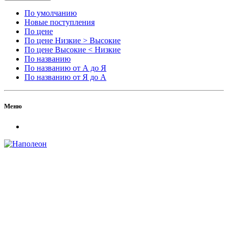
По умолчанию
Новые поступления
По цене
По цене Низкие > Высокие
По цене Высокие < Низкие
По названию
По названию от А до Я
По названию от Я до А
Меню