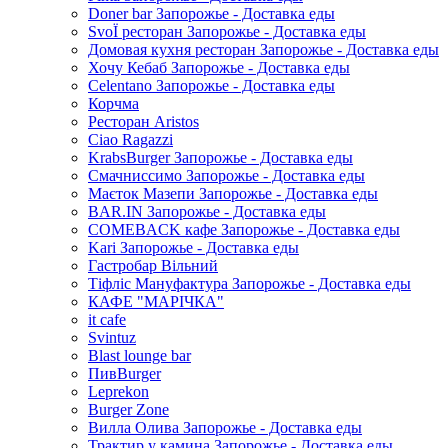
Doner bar Запорожье - Доставка еды
SvoЇ ресторан Запорожье - Доставка еды
Домовая кухня ресторан Запорожье - Доставка еды
Хочу Кебаб Запорожье - Доставка еды
Celentano Запорожье - Доставка еды
Корчма
Ресторан Aristos
Ciao Ragazzi
KrabsBurger Запорожье - Доставка еды
Смачниссимо Запорожье - Доставка еды
Маєток Мазепи Запорожье - Доставка еды
BAR.IN Запорожье - Доставка еды
COMEBACK кафе Запорожье - Доставка еды
Kari Запорожье - Доставка еды
Гастробар Вільний
Тіфліс Мануфактура Запорожье - Доставка еды
КАФЕ "МАРІЧКА"
it cafe
Svintuz
Blast lounge bar
ПивBurger
Leprekon
Burger Zone
Вилла Олива Запорожье - Доставка еды
Трактир у камина Запорожье - Доставка еды