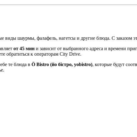
е виды шаурмы, фалафель, нагетсы и другие блюда. С заказом эт
авляет
от 45 мин
и зависит от выбранного адреса и времени приг
те обратиться к операторам City Drive.
ебе те блюда в
Ö Bistro (йо бістро, yobistro)
, которые будут соот
е.