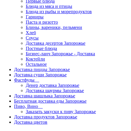
Первые блюда
Блюда из мяса и птицы
Блюда из рыбы и морепродуктов
Гарниры
Паста и ризотто
Блины, вареники, пельмени
Хлеб
Соусы
Доставка десертов Запорожье
Постные блюда
Бизнес-ланч Запорожье - Доставка
Коктейли
Остальное
Доставка пиццы Запорожье
Доставка суши Запорожье
Фастфуды
Денер доставка Запорожье
Доставка шаурмы Запорожье
Доставка шашлыка Запорожье
Бесплатная доставка еды Запорожье
Пиво, Вино
Заказать закуски к пиву Запорожье
Доставка продуктов Запорожье
Доставка цветов