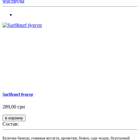
Фастфуды
Surf&turf бургер
289,00 грн
Состав:
Булочка бриош, говяжья котлета, креветки, бекон, сыр чедер, бургерный