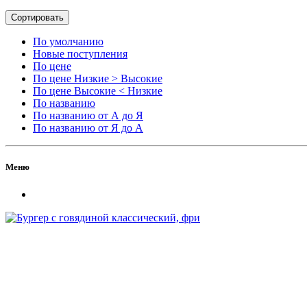
Сортировать
По умолчанию
Новые поступления
По цене
По цене Низкие > Высокие
По цене Высокие < Низкие
По названию
По названию от А до Я
По названию от Я до А
Меню