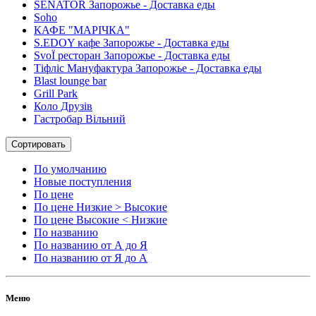
SENATOR Запорожье - Доставка еды
Soho
КАФЕ "МАРІЧКА"
S.EDOY кафе Запорожье - Доставка еды
SvoЇ ресторан Запорожье - Доставка еды
Тіфліс Мануфактура Запорожье - Доставка еды
Blast lounge bar
Grill Park
Коло Друзів
Гастробар Вільний
Сортировать
По умолчанию
Новые поступления
По цене
По цене Низкие > Высокие
По цене Высокие < Низкие
По названию
По названию от А до Я
По названию от Я до А
Меню