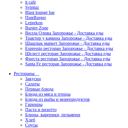
it cafe
Svintuz
Blast lounge bar
ПивBurger
Leprekon
Burger Zone
Вилла Олива Запорожье - Доставка еды
Трактир у камина Запорожье - Доставка еды
Шашлык маркет Запорожье - Доставка еды
Espressio ресторан Запорожье - Доставка еды
Шелест ресторан Запорожье - Доставка еды
Фиеста ресторан Запорожье - Доставка еды
Santa Fe ресторан Запорожье - Доставка еды
Рестораны
Закуски
Салаты
Первые блюда
Блюда из мяса и птицы
Блюда из рыбы и морепродуктов
Гарниры
Паста и ризотто
Блины, вареники, пельмени
Хлеб
Соусы