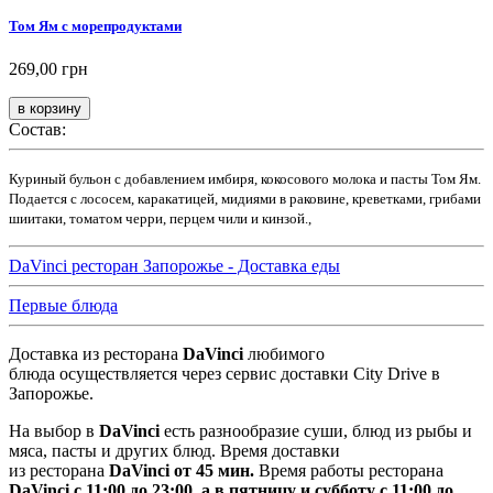
Том Ям с морепродуктами
269,00 грн
Состав:
Куриный бульон с добавлением имбиря, кокосового молока и пасты Том Ям.
Подается с лососем, каракатицей, мидиями в раковине, креветками, грибами
шиитаки, томатом черри, перцем чили и кинзой.,
DaVinci ресторан Запорожье - Доставка еды
Первые блюда
Доставка из ресторана
DaVinci
любимого
блюда осуществляется через сервис доставки City Drive в
Запорожье.
На выбор в
DaVinci
есть разнообразие суши, блюд из рыбы и
мяса, пасты и других блюд. Время доставки
из ресторана
DaVinci
от 45 мин.
Время работы ресторана
DaVinci с 11:00 до 23:00, а в пятницу и субботу с 11:00 до