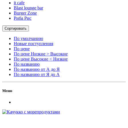
it cafe
Blast lounge bar
Burger Zone
Риба Рис
Сортировать
По умолчанию
Новые поступления
По цене
По цене Низкие > Высокие
По цене Высокие < Низкие
По названию
По названию от А до Я
По названию от Я до А
Меню