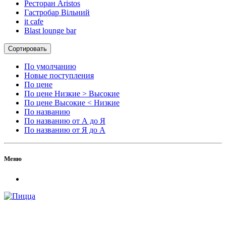
Ресторан Aristos
Гастробар Вільний
it cafe
Blast lounge bar
Сортировать
По умолчанию
Новые поступления
По цене
По цене Низкие > Высокие
По цене Высокие < Низкие
По названию
По названию от А до Я
По названию от Я до А
Меню