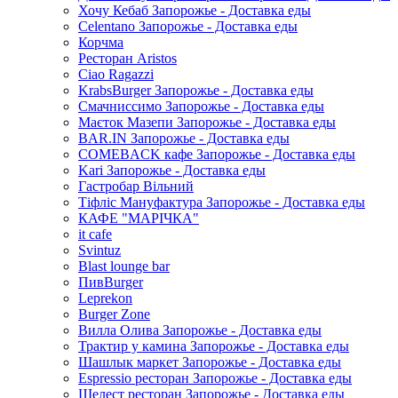
Хочу Кебаб Запорожье - Доставка еды
Celentano Запорожье - Доставка еды
Корчма
Ресторан Aristos
Ciao Ragazzi
KrabsBurger Запорожье - Доставка еды
Смачниссимо Запорожье - Доставка еды
Маєток Мазепи Запорожье - Доставка еды
BAR.IN Запорожье - Доставка еды
COMEBACK кафе Запорожье - Доставка еды
Kari Запорожье - Доставка еды
Гастробар Вільний
Тіфліс Мануфактура Запорожье - Доставка еды
КАФЕ "МАРІЧКА"
it cafe
Svintuz
Blast lounge bar
ПивBurger
Leprekon
Burger Zone
Вилла Олива Запорожье - Доставка еды
Трактир у камина Запорожье - Доставка еды
Шашлык маркет Запорожье - Доставка еды
Espressio ресторан Запорожье - Доставка еды
Шелест ресторан Запорожье - Доставка еды