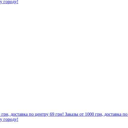
му городу!
0 грн, доставка по центру 69 грн! Заказы от 1000 грн, доставка п
му городу!