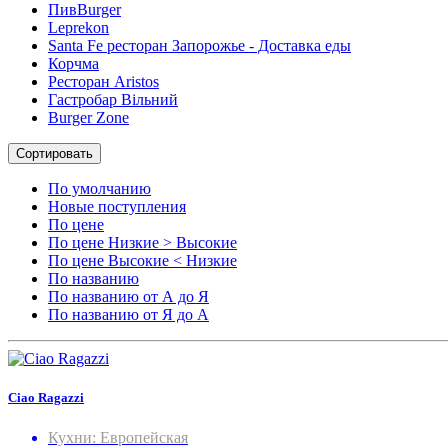
ПивBurger
Leprekon
Santa Fe ресторан Запорожье - Доставка еды
Корчма
Ресторан Aristos
Гастробар Вільний
Burger Zone
Сортировать
По умолчанию
Новые поступления
По цене
По цене Низкие > Высокие
По цене Высокие < Низкие
По названию
По названию от А до Я
По названию от Я до А
Ciao Ragazzi
Кухни: Европейская