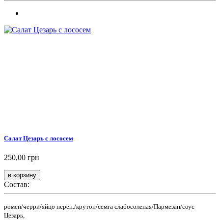
Салат Цезарь с лососем
250,00 грн
Состав:
ромен/черри/яйцо переп./крутон/семга слабосоленая/Пармезан/соус
Цезарь,