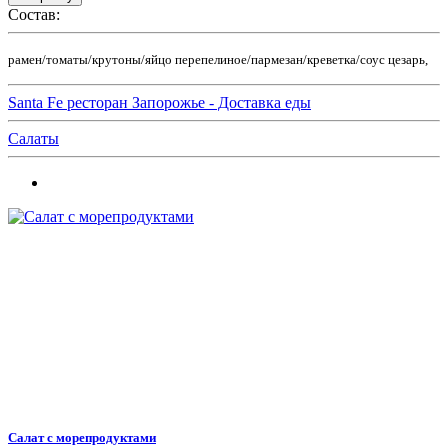
Состав:
рамен/томаты/крутоны/яйцо перепелиное/пармезан/креветка/соус цезарь,
Santa Fe ресторан Запорожье - Доставка еды
Салаты
Салат с морепродуктами