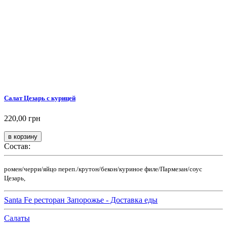
Салат Цезарь с курицей
220,00 грн
Состав:
ромен/черри/яйцо переп./крутон/бекон/куриное филе/Пармезан/соус
Цезарь,
Santa Fe ресторан Запорожье - Доставка еды
Салаты