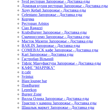
SvoЇ ресторан Запорожье - Доставка еды
Домовая кухня ресторан Запорожье - Доставка еды
Хочу Кебаб Запорожье - Доставка еды
Celentano Запорожье - Доставка еды
Корчма
Ресторан Aristos
Ciao Ragazzi
KrabsBurger Запорожье - Доставка еды
Смачниссимо Запорожье - Доставка еды
Маєток Мазепи Запорожье - Доставка еды
BAR.IN Запорожье - Доставка еды
COMEBACK кафе Запорожье - Доставка еды
Kari Запорожье - Доставка еды
Гастробар Вільний
Тіфліс Мануфактура Запорожье - Доставка еды
КАФЕ "МАРІЧКА"
it cafe
Svintuz
Blast lounge bar
ПивBurger
Leprekon
Burger Zone
Вилла Олива Запорожье - Доставка еды
Трактир у камина Запорожье - Доставка еды
Шашлык маркет Запорожье - Доставка еды