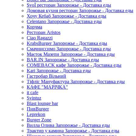
SvoЇ ресторан Запорожье - Доставка еды
Домовая кухня ресторан Запорожье - Доставка еды
Хочу Кебаб Запорожье - Доставка еды
Celentano Запорожье - Доставка еды
Корчма
Ресторан Aristos
Ciao Ragazzi
KrabsBurger Запорожье - Доставка еды
Смачниссимо Запорожье - Доставка еды
Маєток Мазепи Запорожье - Доставка еды
BAR.IN Запорожье - Доставка еды
COMEBACK кафе Запорожье - Доставка еды
Kari Запорожье - Доставка еды
Гастробар Вільний
Тіфліс Мануфактура Запорожье - Доставка еды
КАФЕ "МАРІЧКА"
it cafe
Svintuz
Blast lounge bar
ПивBurger
Leprekon
Burger Zone
Вилла Олива Запорожье - Доставка еды
Трактир у камина Запорожье - Доставка еды