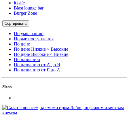
it cafe
Blast lounge bar
Burger Zone
Сортировать
По умолчанию
Новые поступления
По цене
По цене Низкие > Высокие
По цене Высокие < Низкие
По названию
По названию от А до Я
По названию от Я до А
Меню