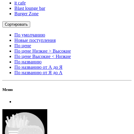
it cafe
Blast lounge bar
Burger Zone
Сортировать
По умолчанию
Новые поступления
По цене
По цене Низкие > Высокие
По цене Высокие < Низкие
По названию
По названию от А до Я
По названию от Я до А
Меню