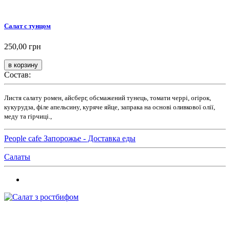
Салат с тунцом
250,00 грн
Состав:
Листя салату ромен, айсберг, обсмажений тунець, томати черрі, огірок,
кукурудза, філе апельсину, куряче яйце, запрака на основі оливкової олії,
меду та гірчиці.,
People cafe Запорожье - Доставка еды
Салаты