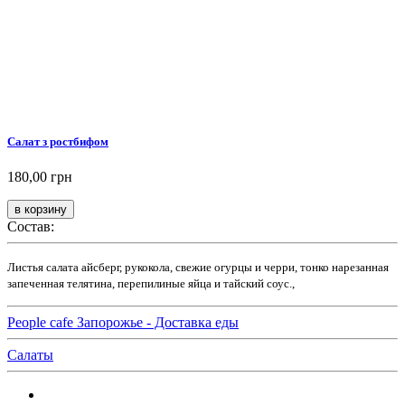
Салат з ростбифом
180,00 грн
Состав:
Листья салата айсберг, рукокола, свежие огурцы и черри, тонко нарезанная
запеченная телятина, перепилиные яйца и тайский соус.,
People cafe Запорожье - Доставка еды
Салаты