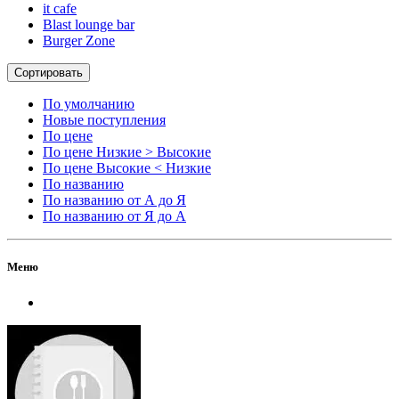
it cafe
Blast lounge bar
Burger Zone
Сортировать
По умолчанию
Новые поступления
По цене
По цене Низкие > Высокие
По цене Высокие < Низкие
По названию
По названию от А до Я
По названию от Я до А
Меню