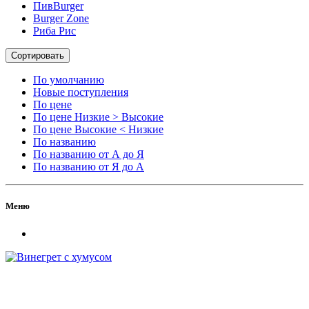
ПивBurger
Burger Zone
Риба Рис
Сортировать
По умолчанию
Новые поступления
По цене
По цене Низкие > Высокие
По цене Высокие < Низкие
По названию
По названию от А до Я
По названию от Я до А
Меню