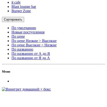
it cafe
Blast lounge bar
Burger Zone
Сортировать
По умолчанию
Новые поступления
По цене
По цене Низкие > Высокие
По цене Высокие < Низкие
По названию
По названию от А до Я
По названию от Я до А
Меню