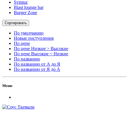
Svintuz
Blast lounge bar
Burger Zone
Сортировать
По умолчанию
Новые поступления
По цене
По цене Низкие > Высокие
По цене Высокие < Низкие
По названию
По названию от А до Я
По названию от Я до А
Меню