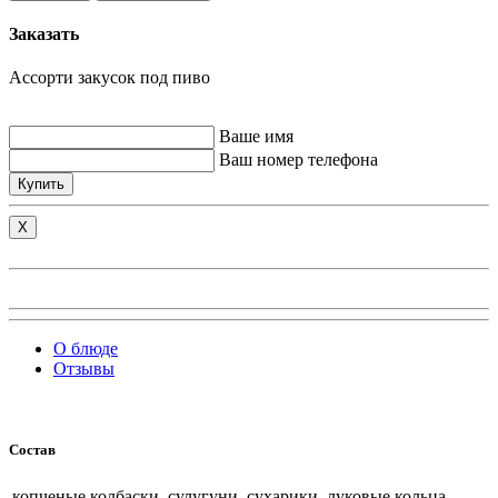
Заказать
Ассорти закусок под пиво
Ваше имя
Ваш номер телефона
Купить
X
О блюде
Отзывы
Состав
копченые колбаски, сулугуни, сухарики, луковые кольца,