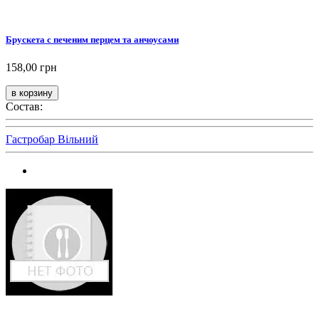
Брускета с печеним перцем та анчоусами
158,00 грн
Состав:
Гастробар Вільний