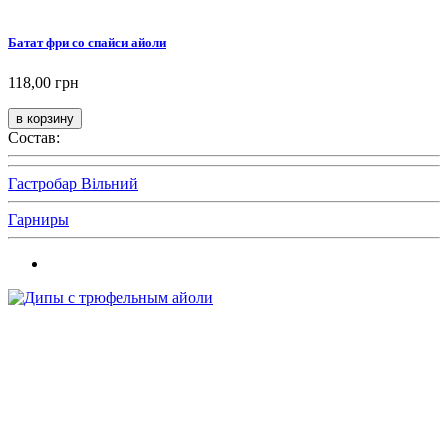
Батат фри со спайси айоли
118,00 грн
Состав:
Гастробар Вільний
Гарниры