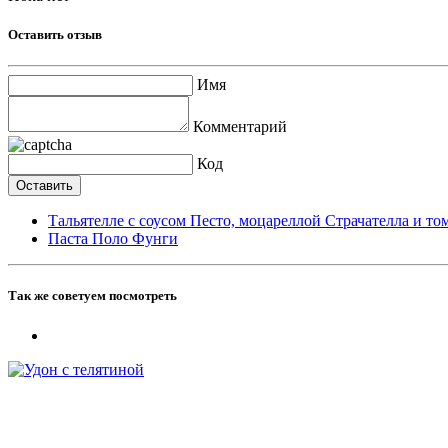
Оставить отзыв
Имя
Комментарий
Код
Тальятелле с соусом Песто, моцареллой Страчателла и т
Паста Поло Фунги
Так же советуем посмотреть