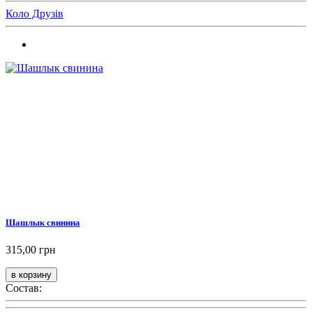
Коло Друзів
Шашлык свинина
315,00 грн
Состав: