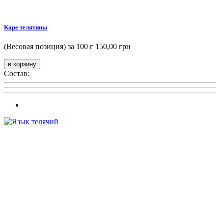
Каре телятины
(Весовая позиция) за 100 г
150,00 грн
Состав: