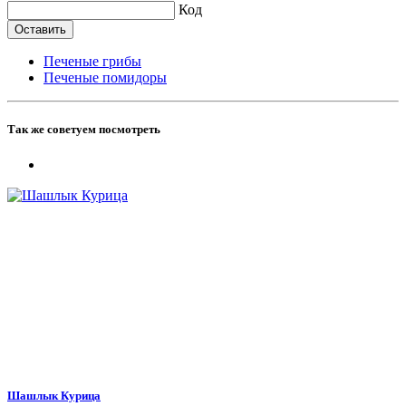
Код
Печеные грибы
Печеные помидоры
Так же советуем посмотреть
Шашлык Курица