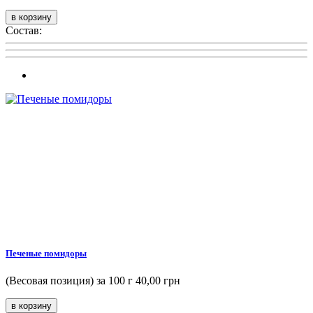
Состав:
Печеные помидоры
(Весовая позиция) за 100 г
40,00 грн