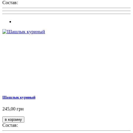
Состав:
Шашлык куриный
245,00 грн
Состав: