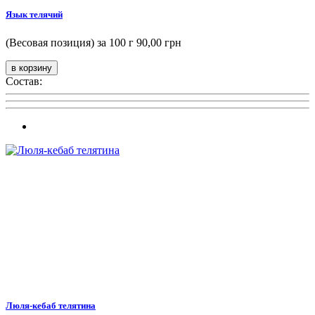
Язык телячий
(Весовая позиция) за 100 г
90,00 грн
Состав:
Люля-кебаб телятина