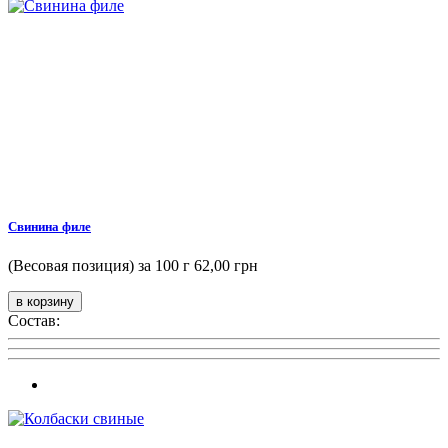
Свинина филе
(Весовая позиция) за 100 г
62,00 грн
Состав: