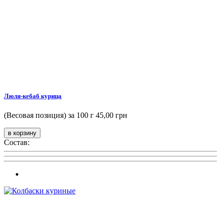
Люля-кебаб курица
(Весовая позиция) за 100 г
45,00 грн
Состав: