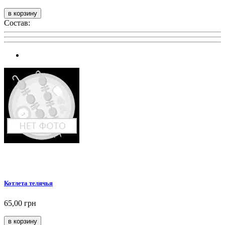
Состав:
Котлета телячья
65,00 грн