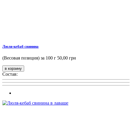
Люля-кебаб свинина
(Весовая позиция) за 100 г
50,00 грн
Состав: