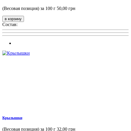
(Весовая позиция) за 100 г
50,00 грн
Состав:
Крылышки
(Весовая позиция) за 100 г
32,00 грн