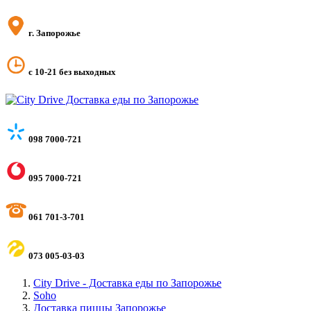
г. Запорожье
с 10-21 без выходных
098 7000-721
095 7000-721
061 701-3-701
073 005-03-03
City Drive - Доставка еды по Запорожье
Soho
Доставка пиццы Запорожье