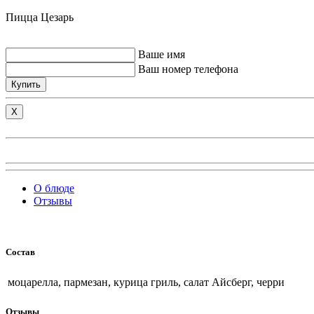
Пицца Цезарь
Ваше имя
Ваш номер телефона
Купить
X
О блюде
Отзывы
Состав
моцарелла, пармезан, курица гриль, салат Айсберг, черри
Отзывы