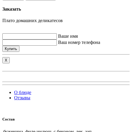
Заказать
Плато домашних деликатесов
Ваше имя
Ваш номер телефона
Купить
X
О блюде
Отзывы
Состав
буженина, филе индюш. с беконом, дек. зап.