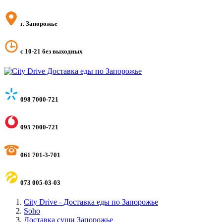
г. Запорожье
с 10-21 без выходных
098 7000-721
095 7000-721
061 701-3-701
073 005-03-03
City Drive - Доставка еды по Запорожье
Soho
Доставка суши Запорожье