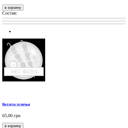
Состав:
Котлета телячья
65,00 грн