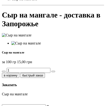
Сыр на мангале - доставка в
Запорожье
Сыр на мангале
за 100 гр
15,00 грн
быстрый заказ
Заказать
Сыр на мангале