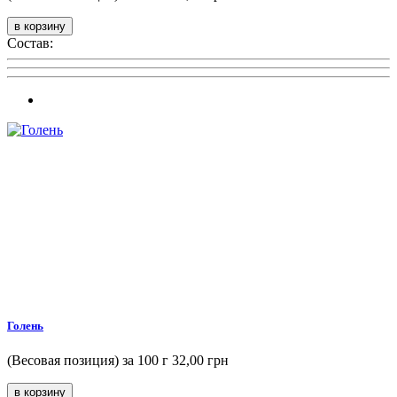
Состав:
Голень
(Весовая позиция) за 100 г
32,00 грн