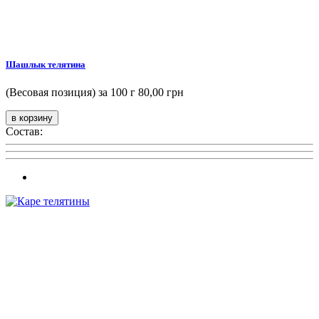
Шашлык телятина
(Весовая позиция) за 100 г
80,00 грн
Состав: