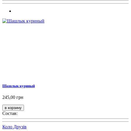
Шашлык куриный
245,00 грн
Состав:
Коло Друзів