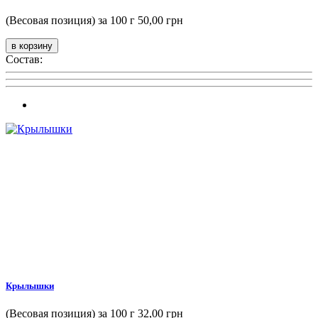
(Весовая позиция) за 100 г
50,00 грн
Состав:
Крылышки
(Весовая позиция) за 100 г
32,00 грн