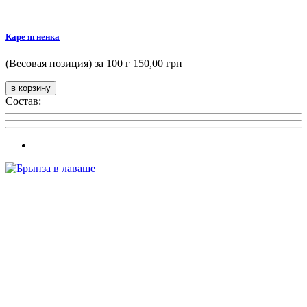
Каре ягненка
(Весовая позиция) за 100 г
150,00 грн
Состав: