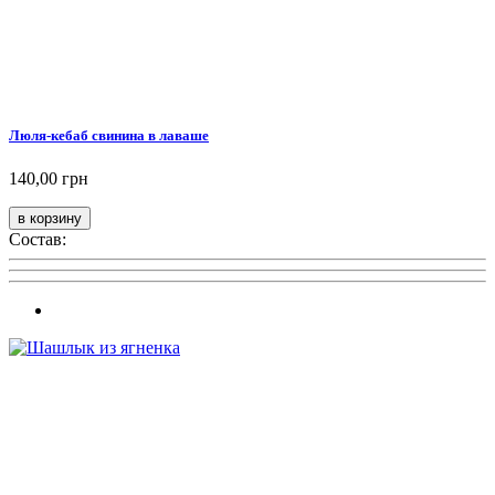
Люля-кебаб свинина в лаваше
140,00 грн
Состав: