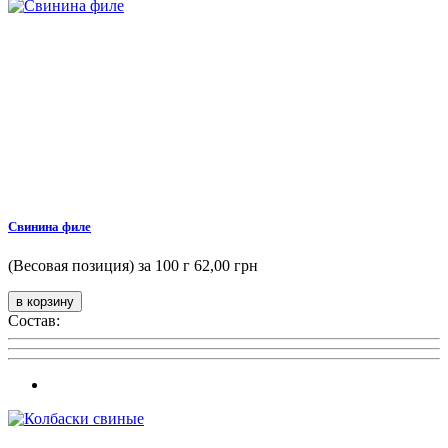
Свинина филе
(Весовая позиция) за 100 г
62,00 грн
Состав: