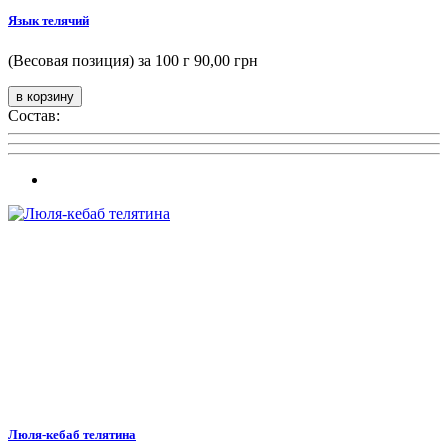
Язык телячий
(Весовая позиция) за 100 г
90,00 грн
Состав:
Люля-кебаб телятина