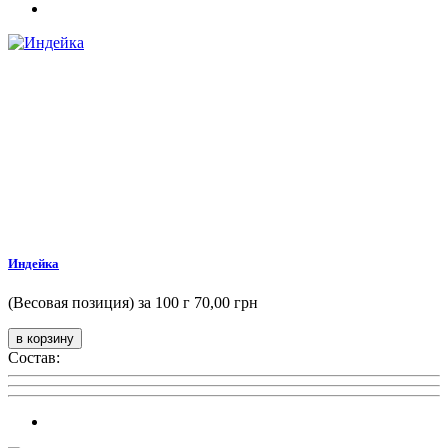
Индейка
(Весовая позиция) за 100 г
70,00 грн
Состав: