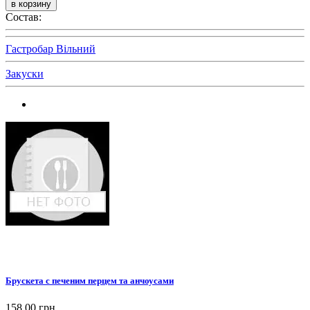
Состав:
Гастробар Вільний
Закуски
Брускета с печеним перцем та анчоусами
158,00 грн