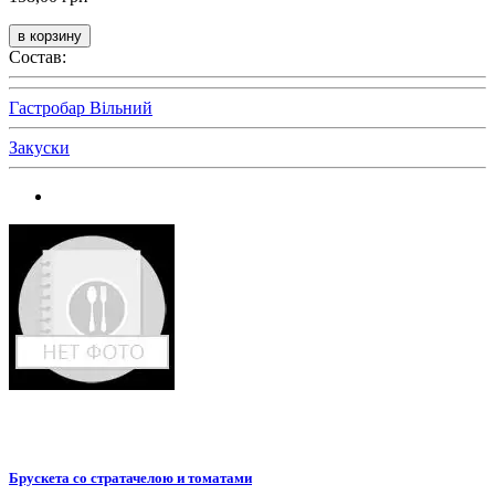
Состав:
Гастробар Вільний
Закуски
Брускета со стратачелою и томатами