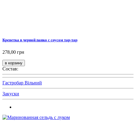
Креветка в черной панко с соусом тар-тар
278,00 грн
Состав:
Гастробар Вільний
Закуски