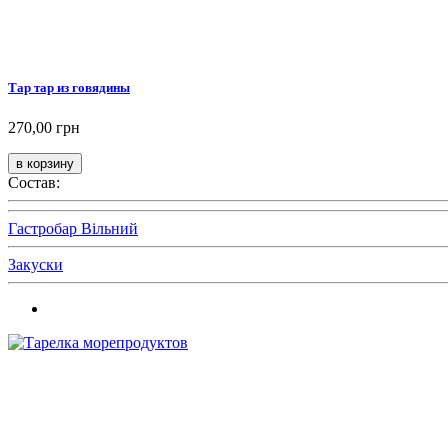
Тар тар из говядины
270,00 грн
Состав:
Гастробар Вільний
Закуски