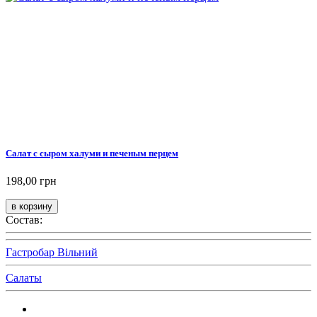
Салат с сыром халуми и печеным перцем
198,00 грн
Состав:
Гастробар Вільний
Салаты