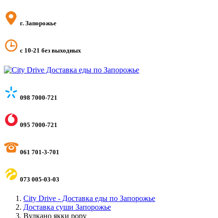
г. Запорожье
с 10-21 без выходных
098 7000-721
095 7000-721
061 701-3-701
073 005-03-03
City Drive - Доставка еды по Запорожье
Доставка суши Запорожье
Вулкано якки рору