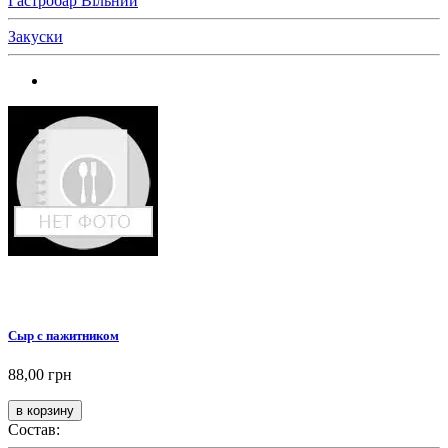
Гастробар Вільний
Закуски
Сыр с пажитником
88,00 грн
Состав: