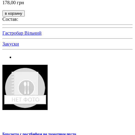
178,00 грн
Состав:
Гастробар Вільний
Закуски
Брускета с ростбифом на томатном песто