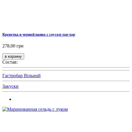
Креветка в черной панко с соусом тар-тар
278,00 грн
Состав:
Гастробар Вільний
Закуски