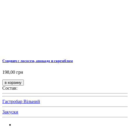
Сэндвич с лососем, авокадо и скремблом
198,00 грн
Состав:
Гастробар Вільний
Закуски