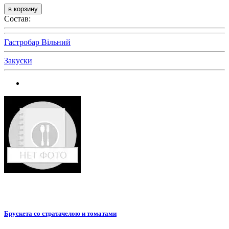
Состав:
Гастробар Вільний
Закуски
Брускета со стратачелою и томатами