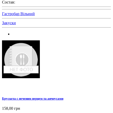
Состав:
Гастробар Вільний
Закуски
Брускета с печеним перцем та анчоусами
158,00 грн